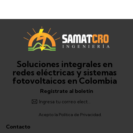
Soluciones integrales en
redes eléctricas y sistemas
fotovoltaicos en Colombia
Regístrate al boletín
Registrarme
Acepto la
Política de Privacidad
.
Contacto