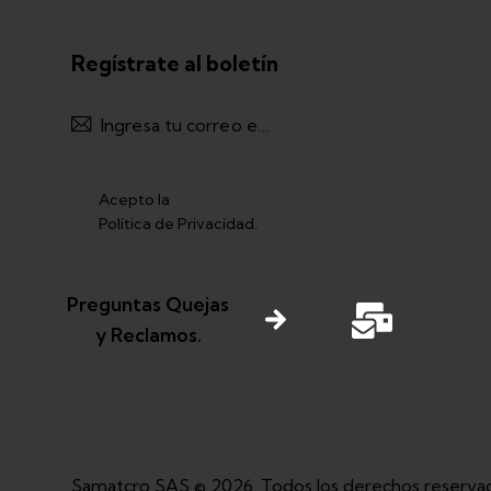
Regístrate al boletín
Registrarme
Acepto la
Política de Privacidad
.
Preguntas Quejas
y Reclamos.
Samatcro SAS © 2026. Todos los derechos reserva