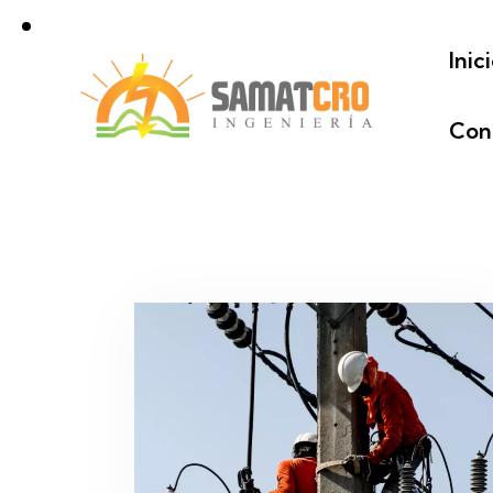
Inic
Con