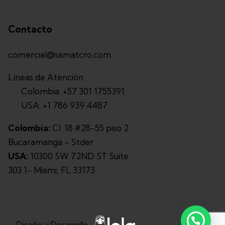
Contacto
comercial@samatcro.com
Líneas de Atención
Colombia: +57 301 1755391
USA: +1 786 939 4487
Colombia:
Cl. 18 #28-55 piso 2
Bucaramanga – Stder
USA:
10300 SW 72ND ST Suite
303 1- Miami, FL 33173
Diseño y Desarrollo