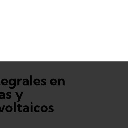
tegrales en
as y
voltaicos